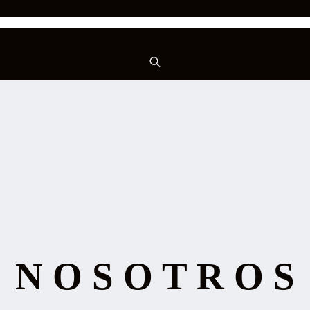
N O S O T R O S