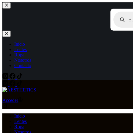
Saltar
al
Búsqueda
contenido
de
productos
Inicio
Lentes
Ropa
Nosotros
Contacto
Acceder
Carro
de
compra
Inicio
Lentes
Ropa
Nosotros