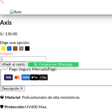
de
🔍
compra
Axis
S/
130.00
Elige una opción:
Limpiar
Axis
cantidad
Añadir al carrito
Comprar por Whatsapp
✅ Pago Seguro MercadoPago
Descripción
💎 Material:
Policarbonato de alta resistencia.
🛡️ Protección:
UV400 Max.