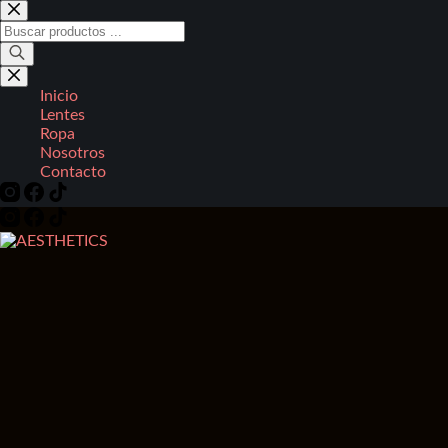
Saltar
al
Búsqueda
contenido
de
productos
Inicio
Lentes
Ropa
Nosotros
Contacto