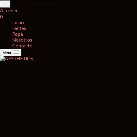
de
productos
Acceder
Carro
0
de
Inicio
compra
Lentes
Ropa
Nosotros
Contacto
Menú