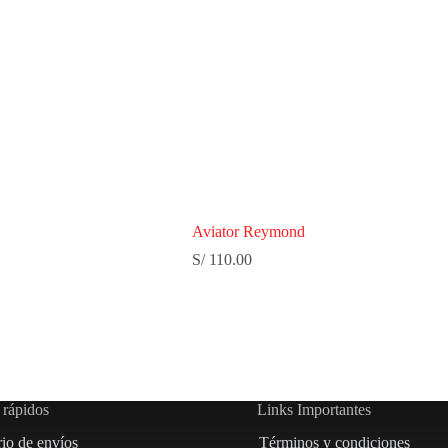
Aviator Reymond
S/
110.00
 rápidos
Links Importantes
rio de envíos
Términos y condiciones