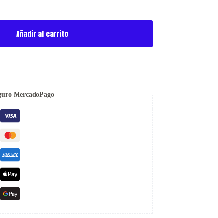
Añadir al carrito
guro MercadoPago