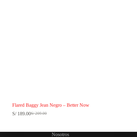
Flared Baggy Jean Negro – Better Now
S/
189.00
S/
209.00
El
El
precio
precio
original
actual
era:
es:
Nosotros