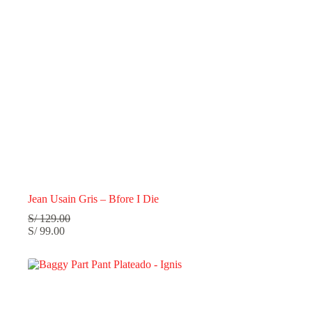
Jean Usain Gris – Bfore I Die
S/
129.00
S/
99.00