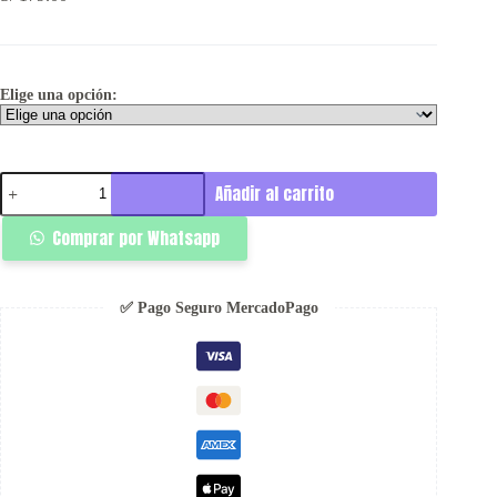
Elige una opción:
Destroyer
Añadir al carrito
Pant
-
Comprar por Whatsapp
Ignis
cantidad
✅ Pago Seguro MercadoPago