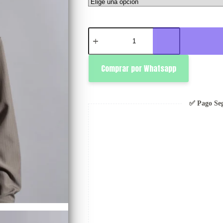
Float
Shirt
Gris
-
Rsident
Comprar por Whatsapp
cantidad
✅ Pago Se