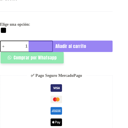
Elige una opción:
Jez
Añadir al carrito
cantidad
Comprar por Whatsapp
✅ Pago Seguro MercadoPago