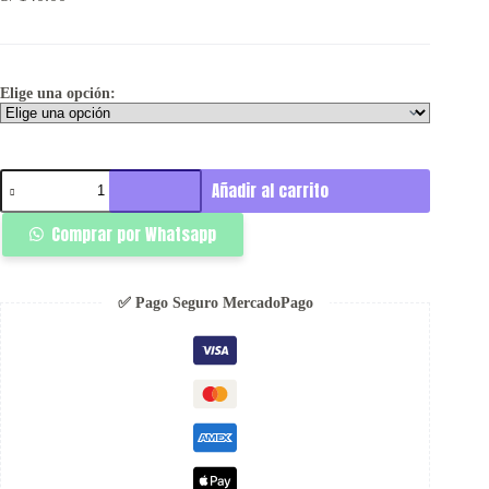
Elige una opción:
Logo
Añadir al carrito
Jort
Maiz
Comprar por Whatsapp
-
Ignis
cantidad
✅ Pago Seguro MercadoPago