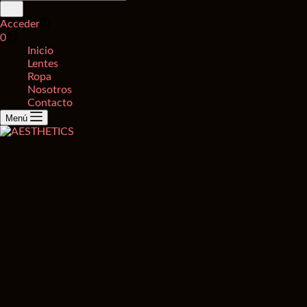
de
productos
Acceder
Carro
0
de
Inicio
compra
Lentes
Ropa
Nosotros
Contacto
Menú