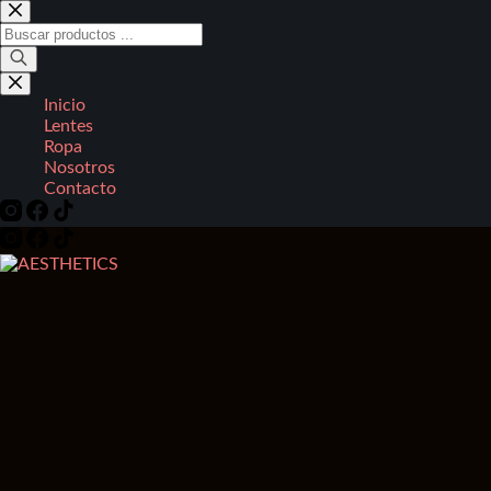
Saltar
al
Búsqueda
contenido
de
productos
Inicio
Lentes
Ropa
Nosotros
Contacto