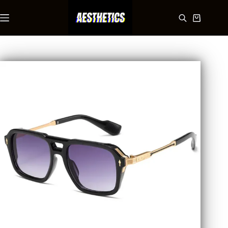
Saltar
al
Carro
contenido
de
compra