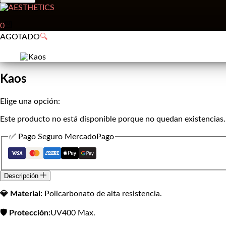
Carro
0
de
AGOTADO
🔍
compra
Kaos
Elige una opción:
Este producto no está disponible porque no quedan existencias.
✅ Pago Seguro MercadoPago
Descripción
💎 Material:
Policarbonato de alta resistencia.
🛡️ Protección:
UV400 Max.