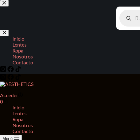
Saltar
al
Búsqued
contenido
de
producto
Inicio
Lentes
Ropa
Nosotros
Contacto
Acceder
Carro
0
de
Inicio
compra
Lentes
Ropa
Nosotros
Contacto
Menú