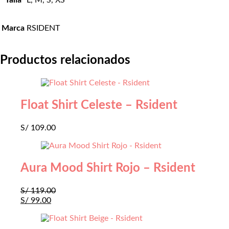
Talla
L, M, S, XS
Marca
RSIDENT
Productos relacionados
Float Shirt Celeste – Rsident
S/
109.00
Aura Mood Shirt Rojo – Rsident
S/
119.00
S/
99.00