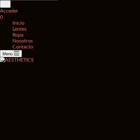
de
productos
Acceder
Carro
0
de
Inicio
compra
Lentes
Ropa
Nosotros
Contacto
Menú