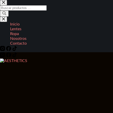
Saltar
al
Búsqueda
contenido
de
productos
Inicio
Lentes
Ropa
Nosotros
Contacto