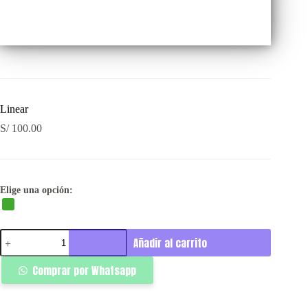
Linear
S/
100.00
Elige una opción:
Linear
Añadir al carrito
cantidad
Comprar por Whatsapp