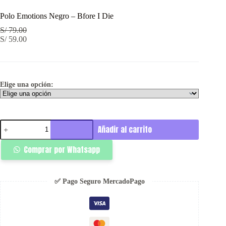
Polo Emotions Negro – Bfore I Die
S/
79.00
S/
59.00
Elige una opción:
Polo
Añadir al carrito
Emotions
Negro
Comprar por Whatsapp
-
Bfore
I
Die
✅ Pago Seguro MercadoPago
cantidad