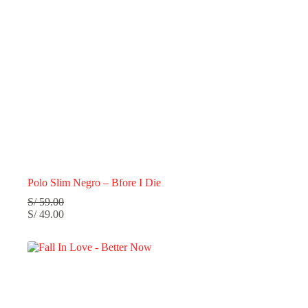
Polo Slim Negro – Bfore I Die
S/
59.00
S/
49.00