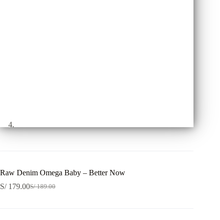
Raw Denim Omega Baby – Better Now
S/
179.00
S/
189.00
El
El
precio
precio
original
actual
era:
es: