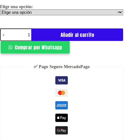
S/ 189.00.
S/ 179.00.
Elige una opción:
Raw
Añadir al carrito
Denim
Omega
Comprar por Whatsapp
Baby
-
Better
Now
✅ Pago Seguro MercadoPago
cantidad