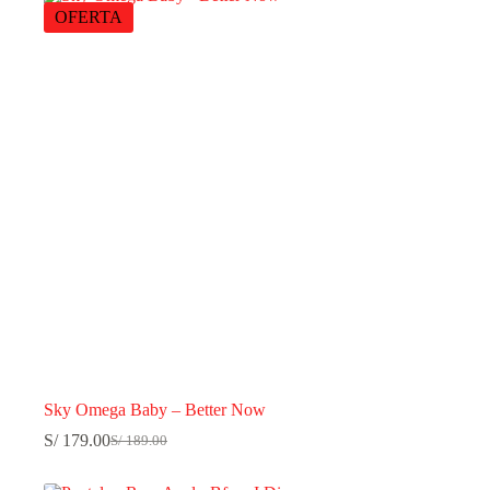
OFERTA
Sky Omega Baby – Better Now
S/
179.00
S/
189.00
El
El
precio
precio
original
actual