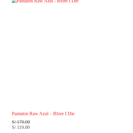
era:
es:
S/ 189.00.
S/ 179.00.
Pantalon Raw Azul – Bfore I Die
S/
170.00
S/
119.00