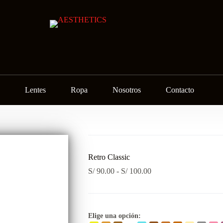
Lentes
Ropa
Nosotros
Contacto
Retro Classic
Rango
S/
90.00
-
S/
100.00
de
precios:
desde
S/ 90.00
hasta
Elige una opción: