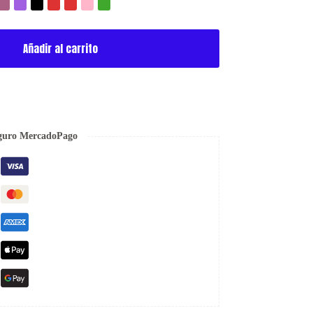
Añadir al carrito
guro MercadoPago