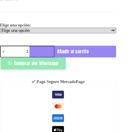
Elige una opción:
Ring
Añadir al carrito
T-
Shirt
Comprar por Whatsapp
-
Ignis
cantidad
✅ Pago Seguro MercadoPago