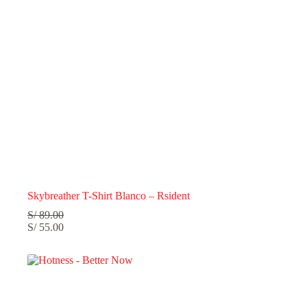
Skybreather T-Shirt Blanco – Rsident
S/
89.00
S/
55.00