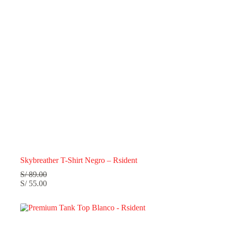
Skybreather T-Shirt Negro – Rsident
S/
89.00
S/
55.00