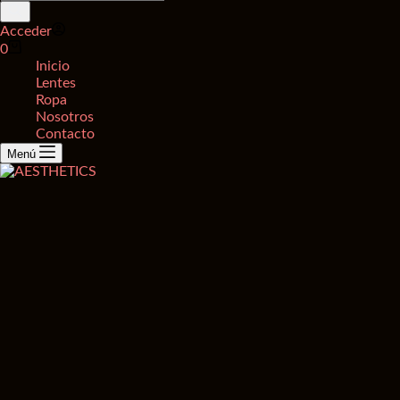
de
productos
Acceder
Carro
0
de
Inicio
compra
Lentes
Ropa
Nosotros
Contacto
Menú