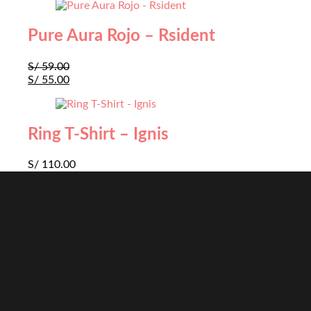
Pure Aura Rojo – Rsident
S/
59.00
S/
55.00
Ring T-Shirt – Ignis
S/
110.00