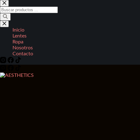
Saltar
al
Búsqueda
contenido
de
productos
Inicio
Lentes
Ropa
Nosotros
Contacto