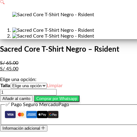
de
🔍
compra
Sacred Core T-Shirt Negro – Rsident
S/
65.00
S/
45.00
Elige una opción:
Talla
Limpiar
Sacred
Core
Añadir al carrito
Comprar por Whatsapp
T-
✅ Pago Seguro MercadoPago
Shirt
Negro
-
Rsident
Información adicional
cantidad