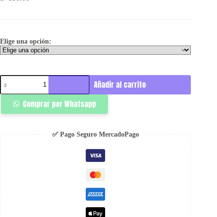
Elige una opción:
Sacred
Añadir al carrito
Jogger
-
Comprar por Whatsapp
Ignis
cantidad
✅ Pago Seguro MercadoPago