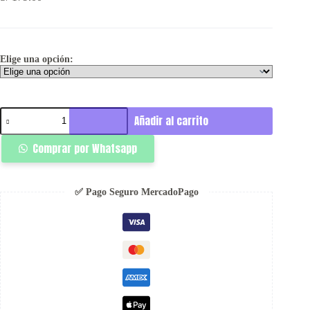
Elige una opción:
Star
Añadir al carrito
Pant
Classic
Comprar por Whatsapp
-
Ignis
cantidad
✅ Pago Seguro MercadoPago