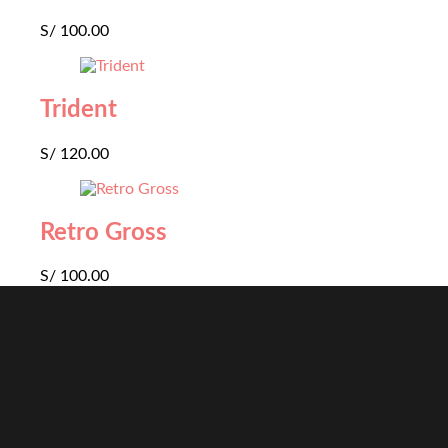
S/
100.00
Trident
S/
120.00
Retro Gross
S/
100.00