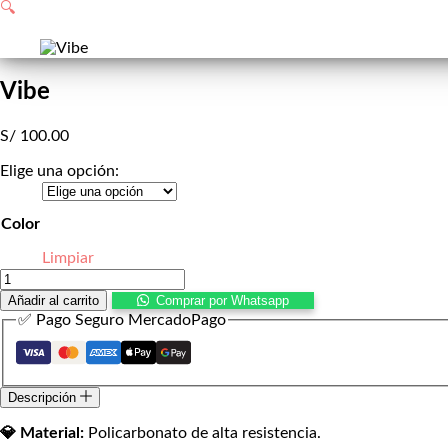
de
🔍
compra
Vibe
S/
100.00
Elige una opción:
Color
Limpiar
Vibe
cantidad
Añadir al carrito
Comprar por Whatsapp
✅ Pago Seguro MercadoPago
Descripción
💎 Material:
Policarbonato de alta resistencia.