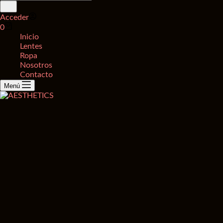
de
productos
Acceder
Carro
0
de
Inicio
compra
Lentes
Ropa
Nosotros
Contacto
Menú