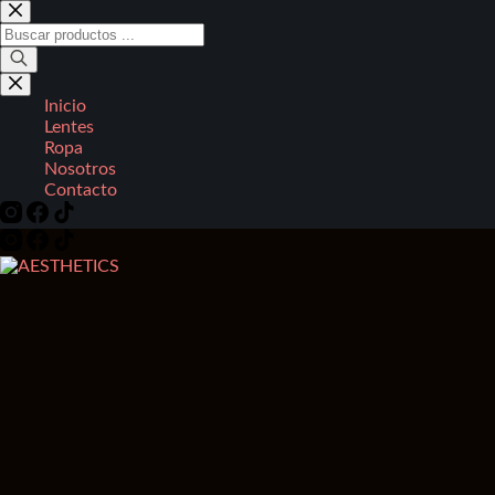
Saltar
al
Búsqueda
contenido
de
productos
Inicio
Lentes
Ropa
Nosotros
Contacto