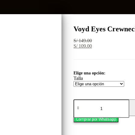
Voyd Eyes Crewneck
S/
149.00
S/
109.00
Elige una opción:
Talla
Voyd
Eyes
Crewneck
Blanco
Comprar por Whatsapp
-
Rsident
cantidad