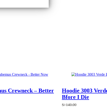
us Crewneck – Better
Hoodie 3003 Verde
Bfore I Die
S/
140.00