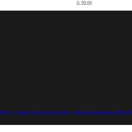
S/
99.00