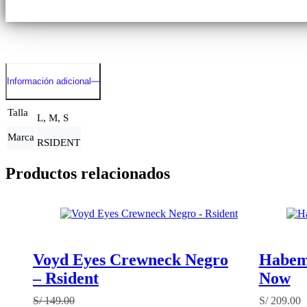
Información adicional
Talla
L, M, S
Marca
RSIDENT
Productos relacionados
Voyd Eyes Crewneck Negro
Habem
– Rsident
Now
S/
149.00
S/
209.00