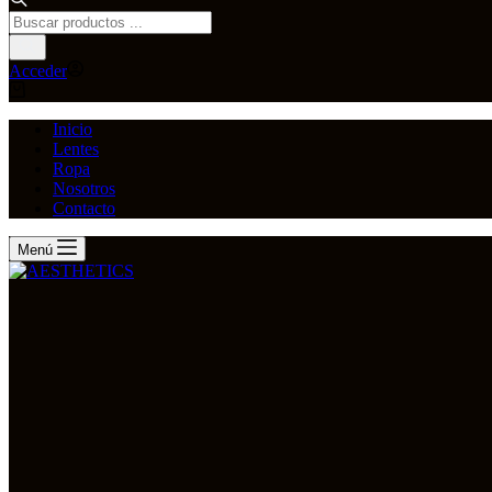
Búsqueda
de
productos
Acceder
Carro
de
compra
Inicio
Lentes
Ropa
Nosotros
Contacto
Menú