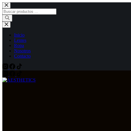
Saltar
al
Búsqueda
contenido
de
productos
Inicio
Lentes
Ropa
Nosotros
Contacto