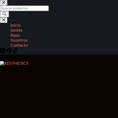
Saltar
al
Búsqueda
contenido
de
productos
Inicio
Lentes
Ropa
Nosotros
Contacto