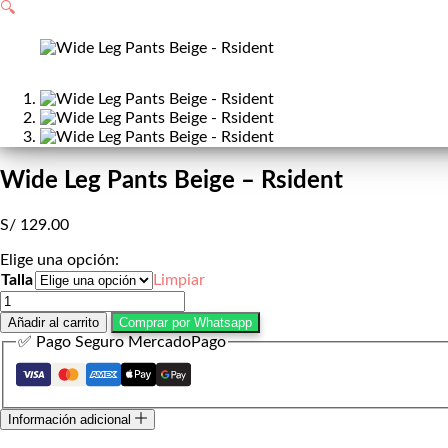
de
🔍
compra
Wide Leg Pants Beige – Rsident
S/
129.00
Elige una opción:
Talla
Limpiar
Wide
Leg
Añadir al carrito
Comprar por Whatsapp
Pants
✅ Pago Seguro MercadoPago
Beige
-
Rsident
cantidad
Información adicional