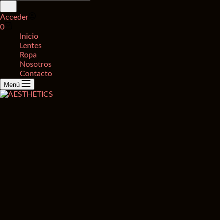
de
productos
Acceder
Carro
0
de
Inicio
compra
Lentes
Ropa
Nosotros
Contacto
Menú