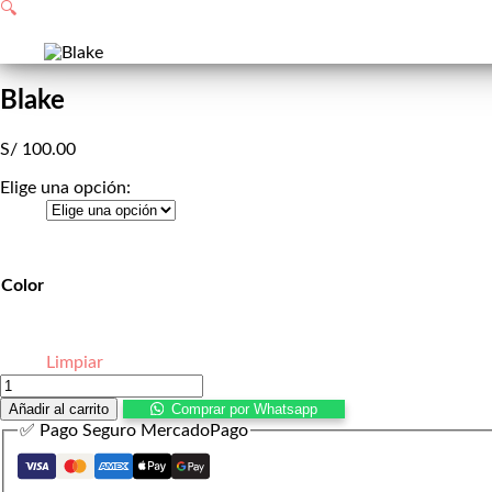
de
🔍
compra
Blake
S/
100.00
Elige una opción:
Color
Limpiar
Blake
cantidad
Añadir al carrito
Comprar por Whatsapp
✅ Pago Seguro MercadoPago