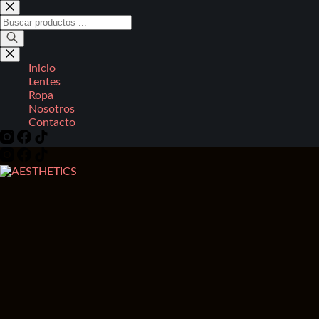
Saltar
al
Búsqueda
contenido
de
productos
Inicio
Lentes
Ropa
Nosotros
Contacto