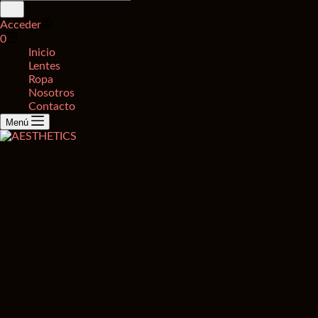
de
productos
Acceder
Carro
0
de
Inicio
compra
Lentes
Ropa
Nosotros
Contacto
Menú