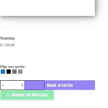
Yesterday
S/
120.00
Elige una opción:
Yesterday
Añadir al carrito
cantidad
Comprar por Whatsapp