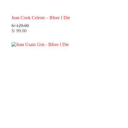
Jean Cook Celeste – Bfore I Die
S/
129.00
S/
99.00