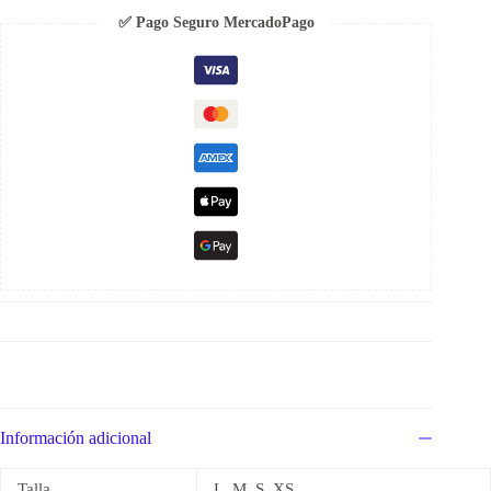
cantidad
✅ Pago Seguro MercadoPago
Información adicional
Talla
L, M, S, XS