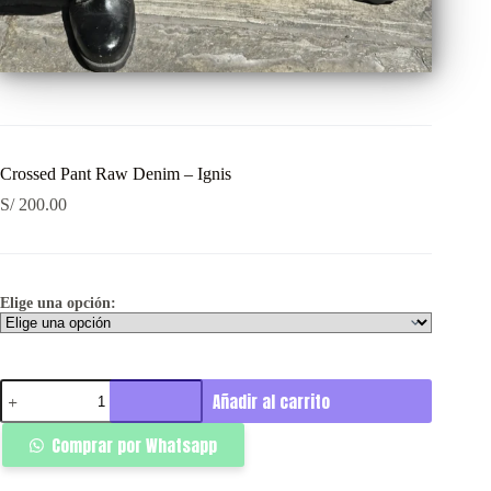
Crossed Pant Raw Denim – Ignis
S/
200.00
Elige una opción:
Crossed
Añadir al carrito
Pant
Raw
Comprar por Whatsapp
Denim
-
Ignis