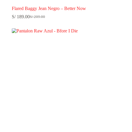
Flared Baggy Jean Negro – Better Now
S/
189.00
S/
209.00
El
El
precio
precio
original
actual
era:
es:
S/ 209.00.
S/ 189.00.