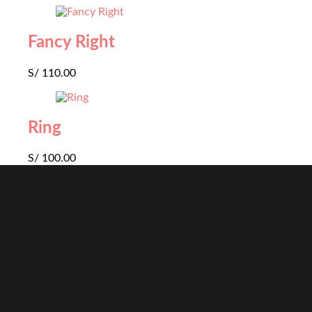
Fancy Right
S/
110.00
Ring
S/
100.00