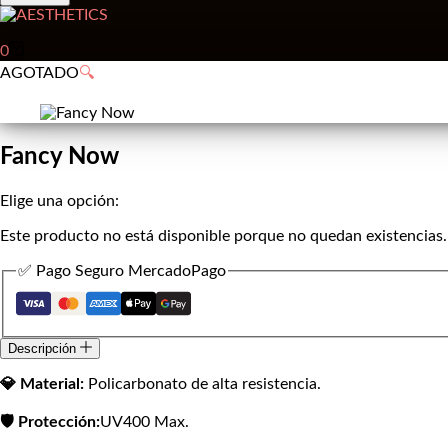
Carro
0
de
AGOTADO
🔍
compra
Fancy Now
Elige una opción:
Este producto no está disponible porque no quedan existencias.
✅ Pago Seguro MercadoPago
Descripción
💎 Material:
Policarbonato de alta resistencia.
🛡️ Protección:
UV400 Max.