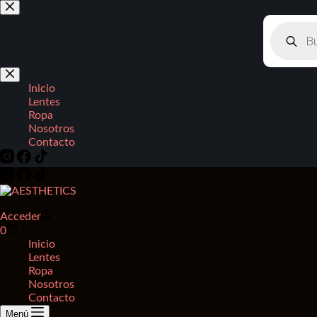
Saltar
al
Búsqued
contenido
de
producto
Inicio
Lentes
Ropa
Nosotros
Contacto
Acceder
Carro
0
de
Inicio
compra
Lentes
Ropa
Nosotros
Contacto
Menú