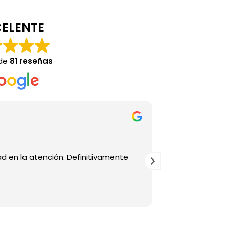
ELENTE
 de
81 reseñas
Stephan
hace 4 
d en la atención. Definitivamente
Buena atencion