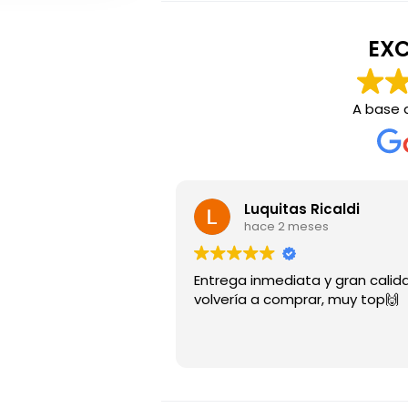
EXC
A base
Luquitas Ricaldi
hace 2 meses
Entrega inmediata y gran calida
volvería a comprar, muy top🙌