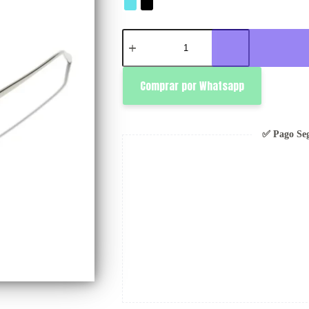
Vue
cantidad
Comprar por Whatsapp
✅ Pago Se