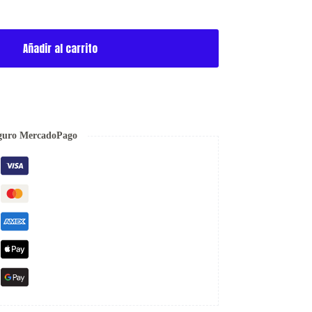
Añadir al carrito
guro MercadoPago