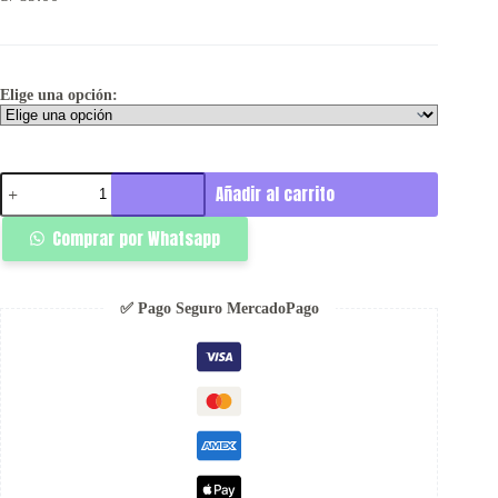
Elige una opción:
Henley
Añadir al carrito
Manga
Larga
Comprar por Whatsapp
Charcol
-
Rsident
cantidad
✅ Pago Seguro MercadoPago