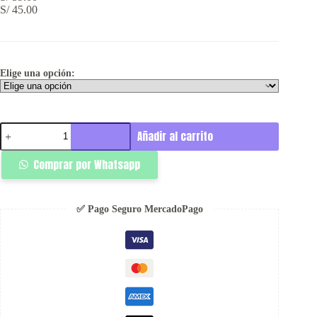
S/
45.00
Elige una opción:
Polo
Añadir al carrito
Ringo
Marrón
Comprar por Whatsapp
-
Bfore
I
Die
✅ Pago Seguro MercadoPago
cantidad