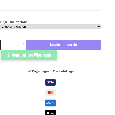
Elige una opción:
Part
Añadir al carrito
Jort
Dorado
Comprar por Whatsapp
-
Ignis
cantidad
✅ Pago Seguro MercadoPago