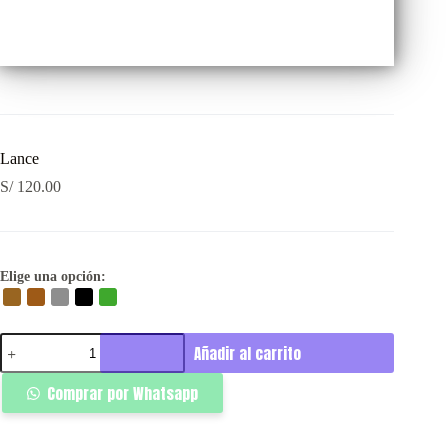
Lance
S/
120.00
Elige una opción:
Lance
Añadir al carrito
cantidad
Comprar por Whatsapp