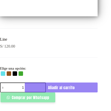
Line
S/
120.00
Elige una opción:
Line
Añadir al carrito
cantidad
Comprar por Whatsapp