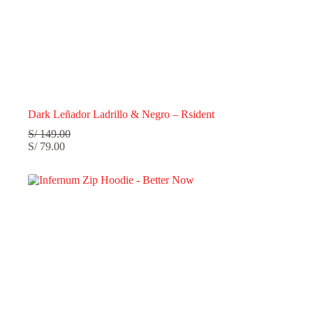
Dark Leñador Ladrillo & Negro – Rsident
S/
149.00
S/
79.00