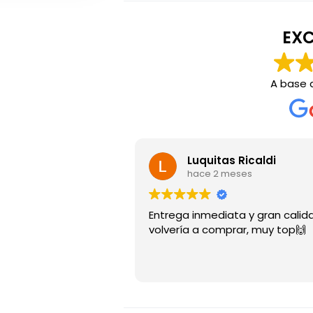
EXC
A base
Luquitas Ricaldi
hace 2 meses
Entrega inmediata y gran calida
volvería a comprar, muy top🙌