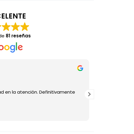
ELENTE
 de
81 reseñas
Stephan
hace 4 
d en la atención. Definitivamente
Buena atencion