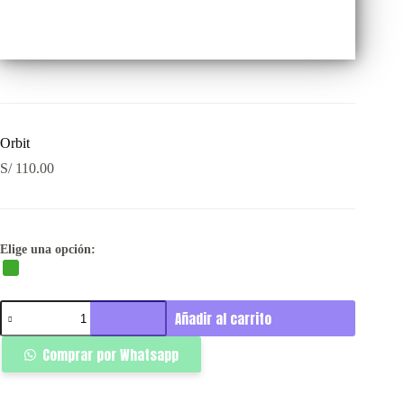
Orbit
S/
110.00
Elige una opción:
Orbit
Añadir al carrito
cantidad
Comprar por Whatsapp