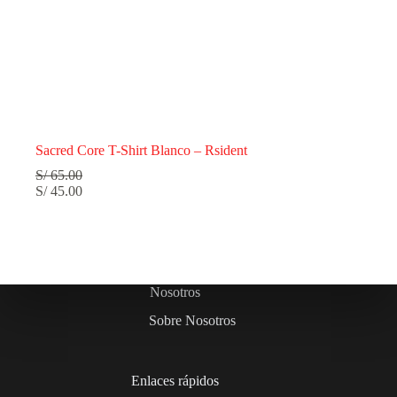
Sacred Core T-Shirt Blanco – Rsident
S/
65.00
S/
45.00
Nosotros
Sobre Nosotros
Enlaces rápidos