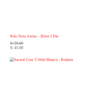
Polo Ness Arena – Bfore I Die
S/
59.00
S/
45.00