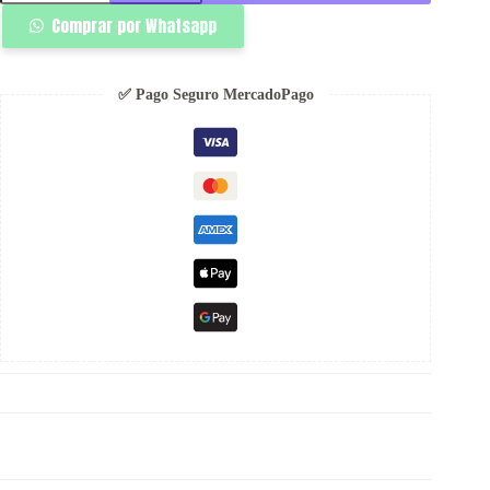
Blanco
Comprar por Whatsapp
-
Rsident
cantidad
✅ Pago Seguro MercadoPago