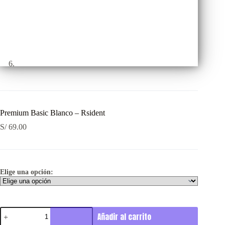
Premium Basic Blanco – Rsident
S/
69.00
Elige una opción:
Premium
Añadir al carrito
Basic