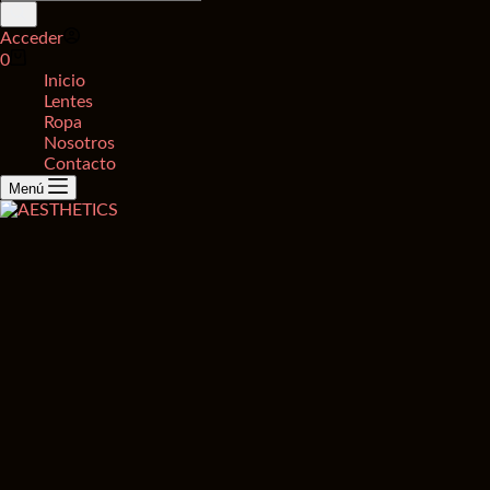
de
productos
Acceder
Carro
0
de
Inicio
compra
Lentes
Ropa
Nosotros
Contacto
Menú