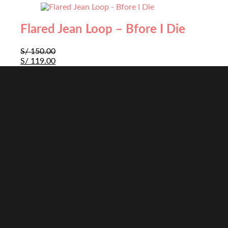
Flared Jean Loop – Bfore I Die
S/
150.00
S/
119.00