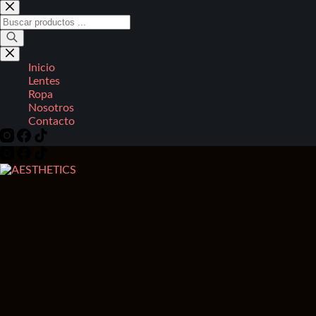
Saltar
al
Búsqueda
contenido
de
productos
Inicio
Lentes
Ropa
Nosotros
Contacto