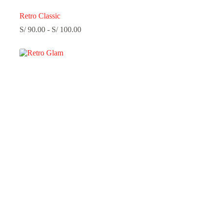
Retro Classic
Rango
S/
90.00
-
S/
100.00
de
precios:
desde
S/ 90.00
hasta
S/ 100.00