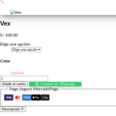
de
🔍
compra
Vex
S/
100.00
Elige una opción:
Color
Limpiar
Vex
cantidad
Añadir al carrito
Comprar por Whatsapp
✅ Pago Seguro MercadoPago
Descripción