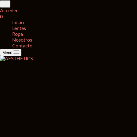
de
productos
Acceder
Carro
0
de
Inicio
compra
Lentes
Ropa
Nosotros
Contacto
Menú