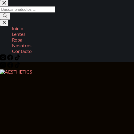
Saltar
al
Búsqueda
contenido
de
productos
Inicio
Lentes
Ropa
Nosotros
Contacto