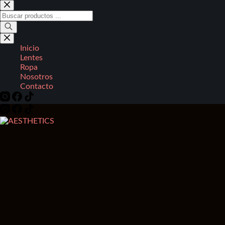
Saltar
al
Búsqueda
contenido
de
productos
Inicio
Lentes
Ropa
Nosotros
Contacto