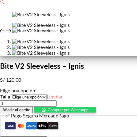
de
🔍
compra
Bite V2 Sleeveless – Ignis
S/
120.00
Elige una opción:
Talla
Limpiar
Bite
V2
Añadir al carrito
Comprar por Whatsapp
Sleeveless
✅ Pago Seguro MercadoPago
-
Ignis
cantidad