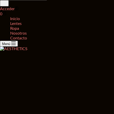
de
productos
Acceder
Carro
0
de
Inicio
compra
Lentes
Ropa
Nosotros
Contacto
Menú