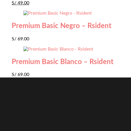
S/
49.00
Premium Basic Negro – Rsident
S/
69.00
Premium Basic Blanco – Rsident
S/
69.00