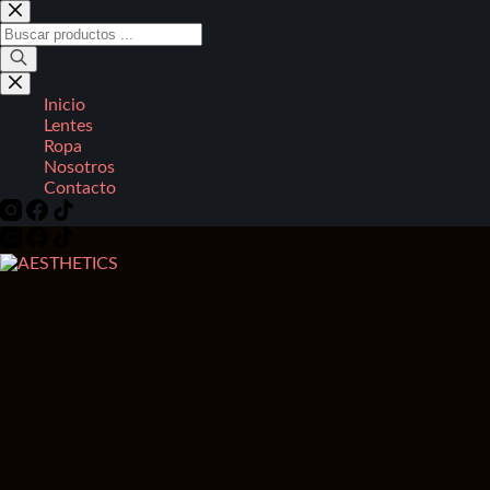
Saltar
al
Búsqueda
contenido
de
productos
Inicio
Lentes
Ropa
Nosotros
Contacto