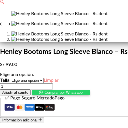
de
🔍
compra
Henley Bootoms Long Sleeve Blanco – Rs
S/
99.00
Elige una opción:
Talla
Limpiar
Henley
Bootoms
Añadir al carrito
Comprar por Whatsapp
Long
✅ Pago Seguro MercadoPago
Sleeve
Blanco
-
Rsident
Información adicional
cantidad