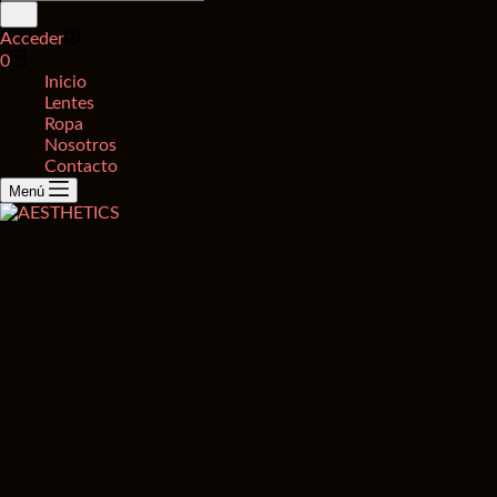
de
productos
Acceder
Carro
0
de
Inicio
compra
Lentes
Ropa
Nosotros
Contacto
Menú