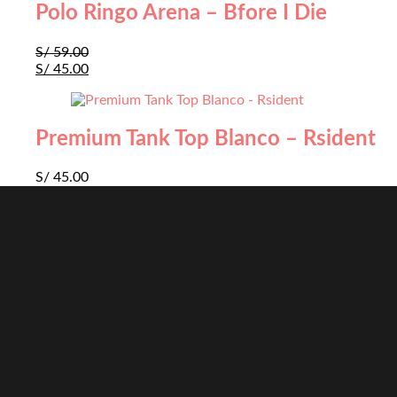
Polo Ringo Arena – Bfore I Die
S/
59.00
S/
45.00
Premium Tank Top Blanco – Rsident
S/
45.00