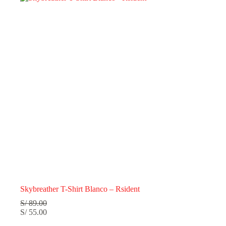
Skybreather T-Shirt Blanco – Rsident
S/
89.00
S/
55.00