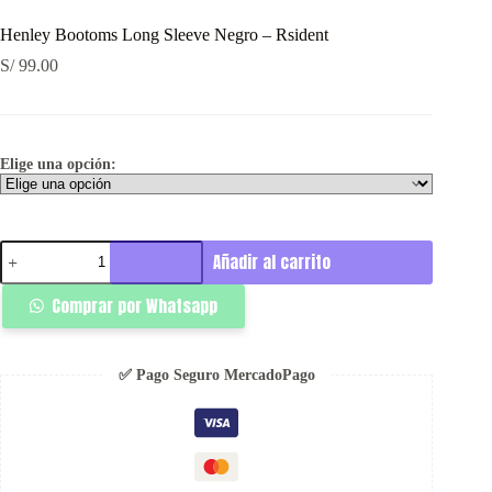
Henley Bootoms Long Sleeve Negro – Rsident
S/
99.00
Elige una opción:
Henley
Añadir al carrito
Bootoms
Long
Comprar por Whatsapp
Sleeve
Negro
-
Rsident
✅ Pago Seguro MercadoPago
cantidad