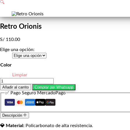
de
🔍
compra
Retro Orionis
S/
110.00
Elige una opción:
Color
Limpiar
Retro
Orionis
Añadir al carrito
Comprar por Whatsapp
cantidad
✅ Pago Seguro MercadoPago
Descripción
💎 Material:
Policarbonato de alta resistencia.