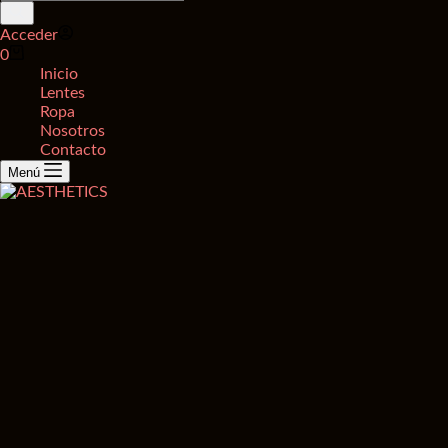
de
productos
Acceder
Carro
0
de
Inicio
compra
Lentes
Ropa
Nosotros
Contacto
Menú