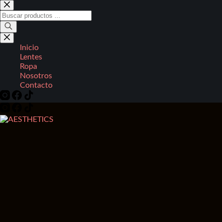
Saltar
al
Búsqueda
contenido
de
productos
Inicio
Lentes
Ropa
Nosotros
Contacto