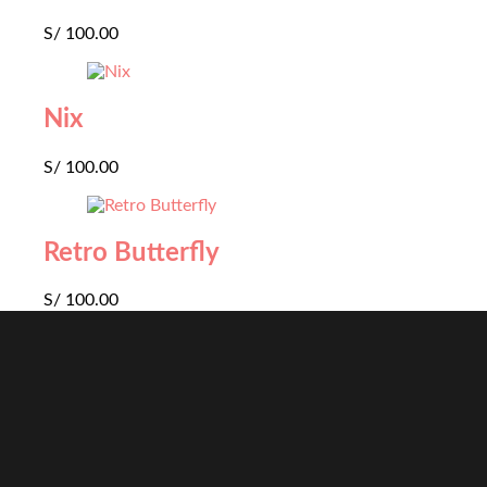
S/
100.00
Nix
S/
100.00
Retro Butterfly
S/
100.00