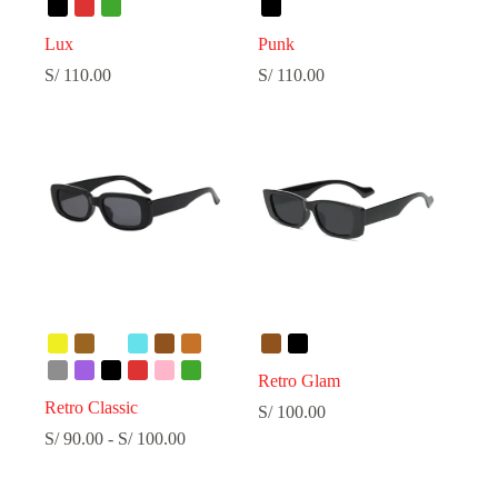
Lux
Punk
S/
110.00
S/
110.00
Retro Glam
Retro Classic
S/
100.00
Rango
S/
90.00
-
S/
100.00
de
precios:
desde