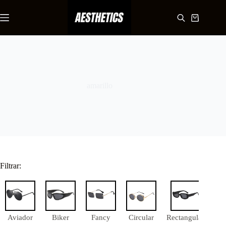
Saltar
al
Carro
contenido
de
compra
amarillo
Filtrar:
Aviador
Biker
Fancy
Circular
Rectangular
Cua