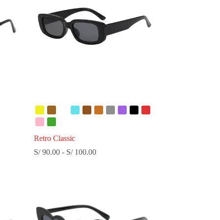
Retro Classic
Rango
S/
90.00
-
S/
100.00
de
precios:
desde
S/ 90.00
hasta
S/ 100.00