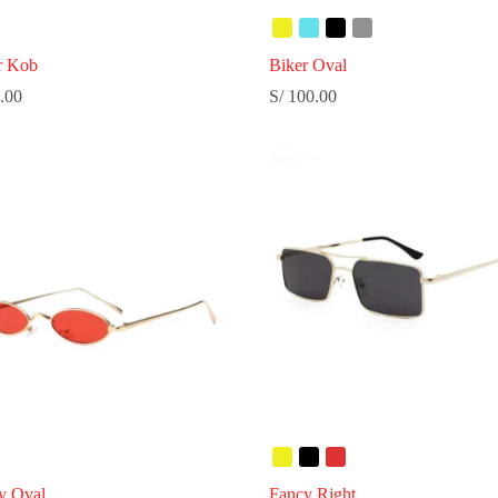
r Kob
Biker Oval
.00
S/
100.00
y Oval
Fancy Right